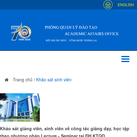
ENGLISH
Toggl
naviga
Trang chủ
/
Khảo sát sinh viên
Khảo sát giảng viên, sinh viên về công tác giảng dạy, học tập
theo phương pháp Lecture - Seminar tại ĐH KTQD