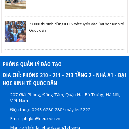
23.000 thí sinh dùng IELTS xét tuyển vào Đại học Kinh tế
Quốc dân
PHÒNG QUẢN LÝ ĐÀO TẠO
ĐỊA CHỈ: PHÒNG 210 - 211 - 213 TẦNG 2 - NHÀ A1 - ĐẠI
HỌC KINH TẾ QUỐC DÂN
207 Giải Phóng, Đồng Tâm, Quận Hai Bà Trưng, Hà Nội,
Việt Nam
Điện thoại: 0243 6280 280/ máy lẻ: 5222
Email: phqldt@neu.edu.vn
Mạng xã hội: facebook.com/tvtsneu